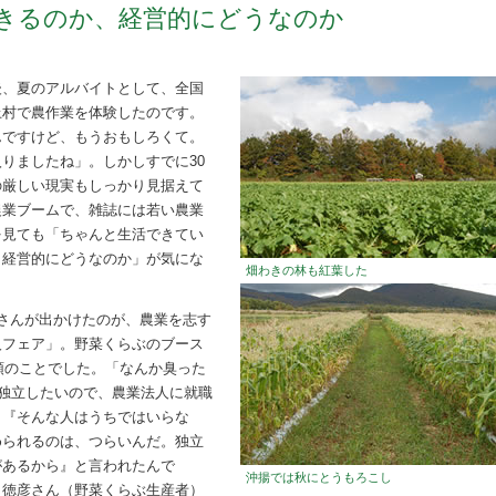
きるのか、経営的にどうなのか
後、夏のアルバイトとして、全国
上村で農作業を体験したのです。
んですけど、もうおもしろくて。
りましたね」。しかしすでに30
の厳しい現実もしっかり見据えて
農業ブームで、雑誌には若い農業
を見ても「ちゃんと生活できてい
、経営的にどうなのか」が気にな
畑わきの林も紅葉した
さんが出かけたのが、農業を志す
人フェア」。野菜くらぶのブース
初頭のことでした。「なんか臭った
で独立したいので、農業法人に就職
、『そんな人はうちではいらな
められるのは、つらいんだ。独立
があるから』と言われたんで
沖揚では秋にとうもろこし
田徳彦さん（野菜くらぶ生産者）