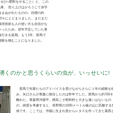
せひ=肥料をやること）と、この
結果、
売り上げはかろうじて赤字
はまぬがれたものの、目標の約
70％にとどまりました。まだまだ
栽培技術も人の使い方も自信がな
かったため、翌年予定していた青
森行きを延期。もう1年、群馬で
経験を積むことになりました。
湧くのかと思うくらいの虫が、いっせいに!
群馬で先輩たちのアドバイスを受けながらさらに１年の経験を
み、矢口さんが青森に移住したのは昨年でした。群馬から約700
離れた、青森県沖揚平。標高こそ昭和村と大きな違いはないもの
の、緯度を考慮すると、長野県の1000メートル級の山に匹敵する
候です。ここでは、沖揚に生まれ昔からレタスを作ってきた葛西