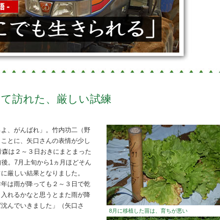
して訪れた、厳しい試練
るよ、がんばれ」。竹内功二（野
とことに、矢口さんの表情が少し
の青森は２～３日おきにまとまった
前後。7月上旬から1ヵ月ほどそん
常に厳しい結果となりました。
昨年は雨が降っても２～３日で乾
日入れるかなと思うとまた雨が降
ば沈んでいきました」（矢口さ
8月に移植した苗は、育ちが悪い