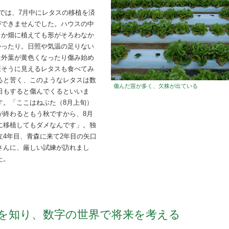
平では、7月中にレタスの移植を済
ができませんでした。ハウスの中
とか畑に植えても形がそろわなか
かったり。日照や気温の足りない
は外葉が黄色くなったり傷み始め
康そうに見えるレタスも食べてみ
ると苦く、このようなレタスは数
傷んだ苗が多く、欠株が出ている
日もすると傷んでくるといいま
す。「ここはねぶた（8月上旬）
が終わるともう秋ですから、8月
に移植してもダメなんです」。独
立4年目、青森に来て2年目の矢口
さんに、厳しい試練が訪れまし
た。
を知り、数字の世界で将来を考える