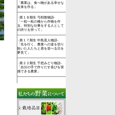
「農業は、食べ物がある幸せな
未来を作る」
-第１８期生 弓削敦物語-
「一粒一粒の種から作物を作
る、特別な仕事をする人として
の誇りを持って」
-第１７期生 中島直人物語-
「先を行く、農業への道を切り
拓いた人たちと肩を並べる日を
夢見て」
-第２２期生 千把みどり物語-
「自分の手で作りだす喜びを実
感できる農業」