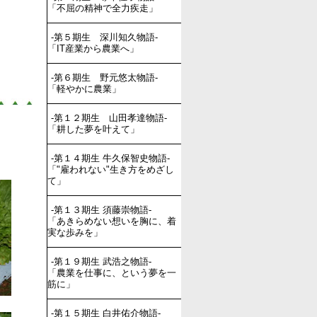
「不屈の精神で全力疾走」
-第５期生 深川知久物語-
「IT産業から農業へ」
-第６期生 野元悠太物語-
「軽やかに農業」
-第１２期生 山田孝達物語-
「耕した夢を叶えて」
-第１４期生 牛久保智史物語-
「"雇われない"生き方をめざし
て」
-第１３期生 須藤崇物語-
「あきらめない想いを胸に、着
実な歩みを」
-第１９期生 武浩之物語-
「農業を仕事に、という夢を一
筋に」
-第１５期生 白井佑介物語-