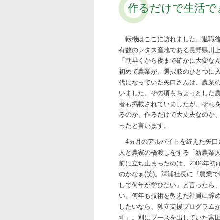
作るだけで生活で
転機はここに訪れました。退職
有数のレタス産地である長野県川
「朝早くから夜まで確かに大変な
初めて農業が、選択肢のひとつに入
代になっていた矢口さんは、農業
いました。その頃もちょっとした
者も掲載されていましたが、それ
るのか、作るだけで大丈夫なのか
ったと言います。
4ヵ月のアルバイトを終えた矢口
人と農家の橋渡しをする「新農業
前に立ち止まったのは、2006年
のかなぁ(笑)。澤浦社長に『農業
して何年か学びたい』と言ったら
い。何年も技術を教えた社員に辞
したいなら、独立支援プログラム
す」。別にブースを出していた宮