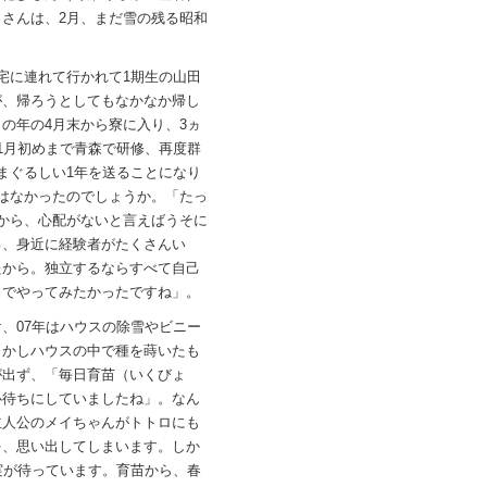
さんは、2月、まだ雪の残る昭和
宅に連れて行かれて1期生の山田
が、帰ろうとしてもなかなか帰し
の年の4月末から寮に入り、3ヵ
1月初めまで青森で研修、再度群
まぐるしい1年を送ることになり
はなかったのでしょうか。「たっ
から、心配がないと言えばうそに
ろ、身近に経験者がたくさんい
たから。独立するならすべて自己
力でやってみたかったですね」。
、07年はハウスの除雪やビニー
しかしハウスの中で種を蒔いたも
が出ず、「毎日育苗（いくびょ
心待ちにしていましたね」。なん
主人公のメイちゃんがトトロにも
を、思い出してしまいます。しか
実が待っています。育苗から、春