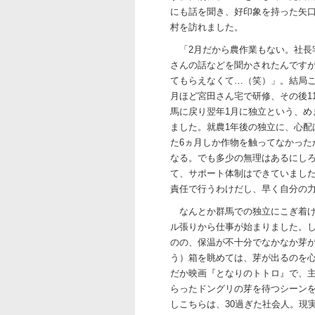
にも話を聞き、好印象を持った矢口
村を訪れました。
「2月だから農作業もない。社長
さんの話などを聞かされたんです
てもらえなくて…（笑）」。結局こ
月ほど宮田さん宅で研修、その後1
馬に戻り翌年1月に独立という、め
ました。就農1年後の独立に、心配
た6ヵ月しか作物を触ってなかった
なる。でも多少の無理はあるにし
て、サポート体制はできていまし
責任で行うわけだし、早く自分の
なんとか群馬での独立にこぎ着け
ル張りから仕事が始まりました。
のの、保温が不十分でなかなか芽
う）箱を眺めては、芽が出るのを
だか映画『となりのトトロ』で、
らったドングリの芽を待つシーン
しこちらは、30過ぎた社会人。現