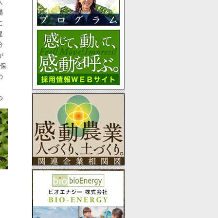
人
場
に
提
分
が
た保
の
、
つ