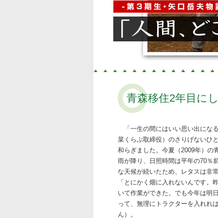
青森移住2年目に
「一生の間にはいい思い出にな
菜くらぶ取締役）のさりげないひ
和らぎました。今夏（2009年）
雨が降り、日照時間は平年の70％
な天候が続いたため、レタスは非
「とにかく畑に入れないんです。
いて作業ができた。でも今年は明
って、無理にトラクターを入れれ
ん）。