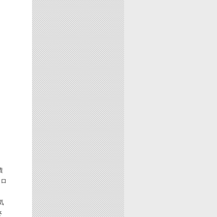
積
キロ
気
さ