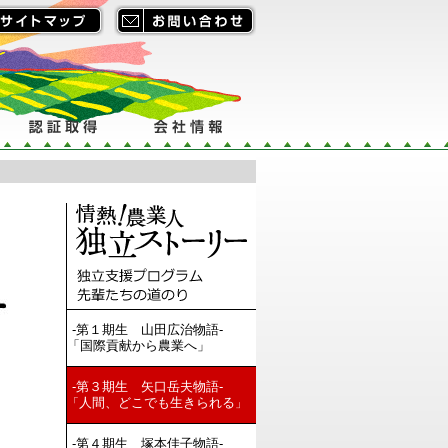
-第１期生 山田広治物語-
「国際貢献から農業へ」
-第３期生 矢口岳夫物語-
人間、どこでも生きられる
「
」
-第４期生 塚本佳子物語-