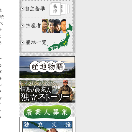
業
で続
えて
医
ま
る
ー
会
察
修
ル
さ
な
イ
っ
さ