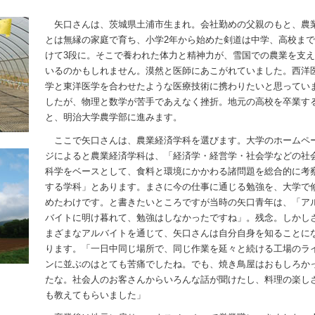
矢口さんは、茨城県土浦市生まれ。会社勤めの父親のもと、農
とは無縁の家庭で育ち、小学2年から始めた剣道は中学、高校ま
けて3段に。そこで養われた体力と精神力が、雪国での農業を支
いるのかもしれません。漠然と医師にあこがれていました。西洋
学と東洋医学を合わせたような医療技術に携わりたいと思ってい
したが、物理と数学が苦手であえなく挫折。地元の高校を卒業す
と、明治大学農学部に進みます。
ここで矢口さんは、農業経済学科を選びます。大学のホームペ
ジによると農業経済学科は、「経済学・経営学・社会学などの社
科学をベースとして、食料と環境にかかわる諸問題を総合的に考
する学科」とあります。まさに今の仕事に通じる勉強を、大学で
めたわけです。と書きたいところですが当時の矢口青年は、「ア
バイトに明け暮れて、勉強はしなかったですね」。残念。しかし
まざまなアルバイトを通じて、矢口さんは自分自身を知ることに
ります。「一日中同じ場所で、同じ作業を延々と続ける工場のラ
ンに並ぶのはとても苦痛でしたね。でも、焼き鳥屋はおもしろか
たな。社会人のお客さんからいろんな話が聞けたし、料理の楽し
も教えてもらいました」