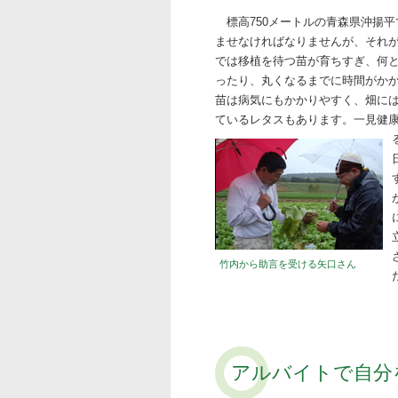
標高750メートルの青森県沖揚
ませなければなりませんが、それ
では移植を待つ苗が育ちすぎ、何
ったり、丸くなるまでに時間がか
苗は病気にもかかりやすく、畑に
ているレタスもあります。一見健
竹内から助言を受ける矢口さん
アルバイトで自分