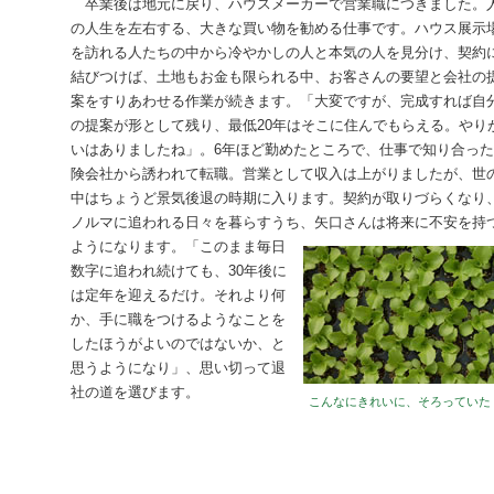
卒業後は地元に戻り、ハウスメーカーで営業職につきました。
の人生を左右する、大きな買い物を勧める仕事です。ハウス展示
を訪れる人たちの中から冷やかしの人と本気の人を見分け、契約
結びつけば、土地もお金も限られる中、お客さんの要望と会社の
案をすりあわせる作業が続きます。「大変ですが、完成すれば自
の提案が形として残り、最低20年はそこに住んでもらえる。やり
いはありましたね」。6年ほど勤めたところで、仕事で知り合っ
険会社から誘われて転職。営業として収入は上がりましたが、世
中はちょうど景気後退の時期に入ります。契約が取りづらくなり
ノルマに追われる日々を暮らすうち、矢口さんは将来に不安を持
ようになります。「このまま毎日
数字に追われ続けても、30年後に
は定年を迎えるだけ。それより何
か、手に職をつけるようなことを
したほうがよいのではないか、と
思うようになり」、思い切って退
社の道を選びます。
こんなにきれいに、そろっていた